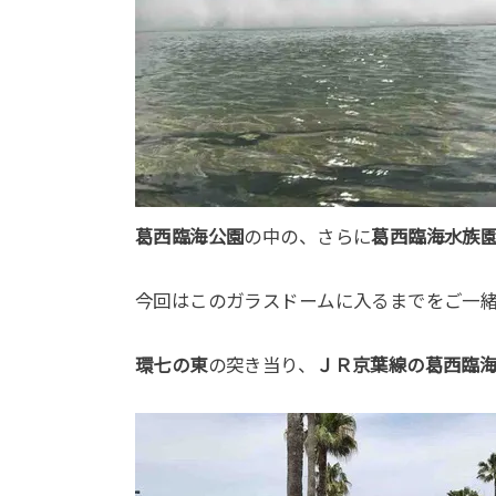
葛西臨海公園
の中の、さらに
葛西臨海水族
今回はこのガラスドームに入るまでをご一
環七の東
の突き当り、
ＪＲ京葉線の葛西臨