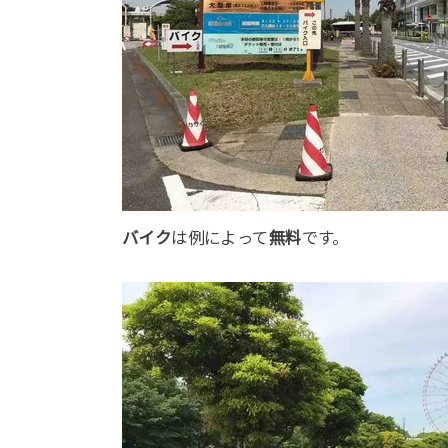
バイク
は例によって
無料
です。