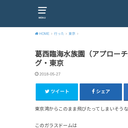
MENU
HOME
行った
東京
葛西臨海水族園（アプローチ
グ・東京
2018-05-27
ツイート
シェア
東京湾からこのまま飛びたってしまいそう
このガラスドームは