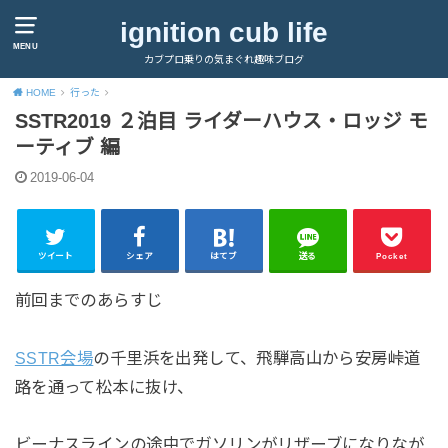
ignition cub life
MENU
カブプロ乗りの気まぐれ趣味ブログ
HOME
行った
SSTR2019 ２泊目 ライダーハウス・ロッジ モ
ーティブ 編
2019-06-04
ツイート
シェア
はてブ
送る
Pocket
前回までのあらすじ
SSTR会場
の千里浜を出発して、飛騨高山から安房峠道
路を通って松本に抜け、
ビーナスラインの途中でガソリンがリザーブになりなが