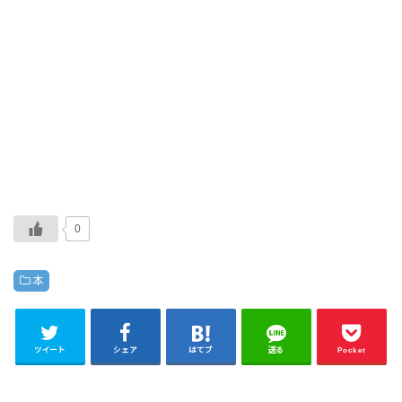
0
本
ツイート
シェア
はてブ
送る
Pocket