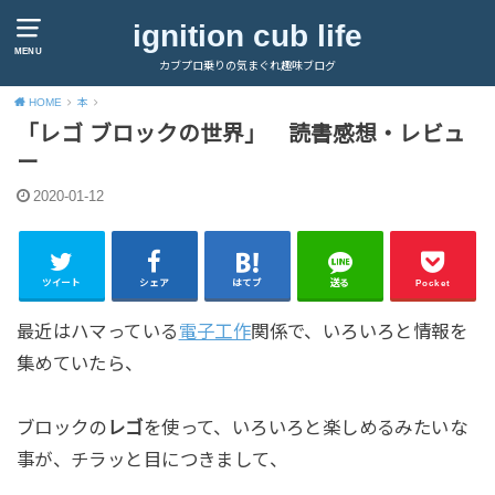
ignition cub life
MENU
カブプロ乗りの気まぐれ趣味ブログ
HOME
本
「レゴ ブロックの世界」 読書感想・レビュ
ー
2020-01-12
ツイート
シェア
はてブ
送る
Pocket
最近はハマっている
電子工作
関係で、いろいろと情報を
集めていたら、
ブロックの
レゴ
を使って、いろいろと楽しめるみたいな
事が、チラッと目につきまして、