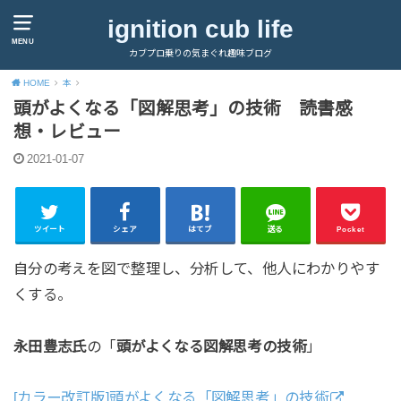
ignition cub life
MENU
カブプロ乗りの気まぐれ趣味ブログ
HOME
本
頭がよくなる「図解思考」の技術 読書感
想・レビュー
2021-01-07
ツイート
シェア
はてブ
送る
Pocket
自分の考えを図で整理し、分析して、他人にわかりやす
くする。
永田豊志氏
の「
頭がよくなる図解思考の技術
」
[カラー改訂版]頭がよくなる「図解思考」の技術