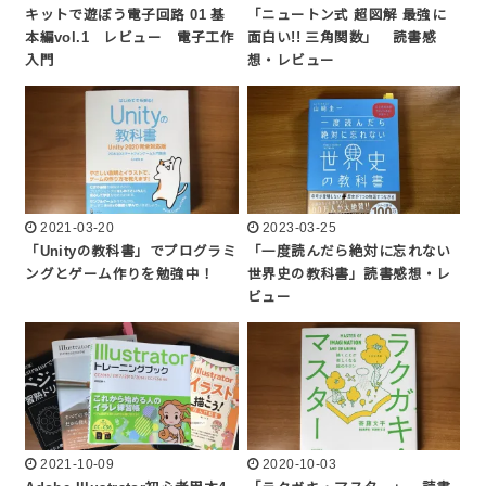
キットで遊ぼう電子回路 01 基
「ニュートン式 超図解 最強に
本編vol.1 レビュー 電子工作
面白い!! 三角関数」 読書感
入門
想・レビュー
2021-03-20
2023-03-25
「Unityの教科書」でプログラミ
「一度読んだら絶対に忘れない
ングとゲーム作りを勉強中！
世界史の教科書」読書感想・レ
ビュー
2021-10-09
2020-10-03