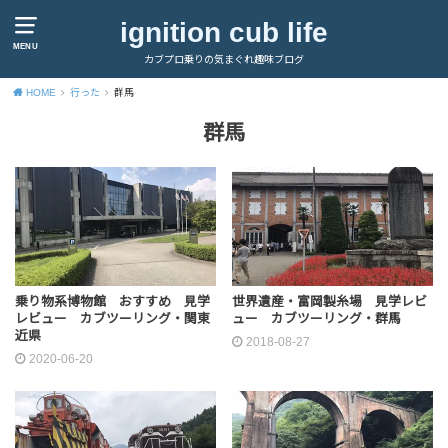
ignition cub life
MENU
カブプロ乗りの気まぐれ趣味ブログ
HOME
行った
群馬
群馬
乗り物系博物館 おすすめ 見学
世界遺産・富岡製糸場 見学レビ
レビュー カブツーリング・関東
ュー カブツーリング・群馬
近県
2018-08-27
2020-06-20