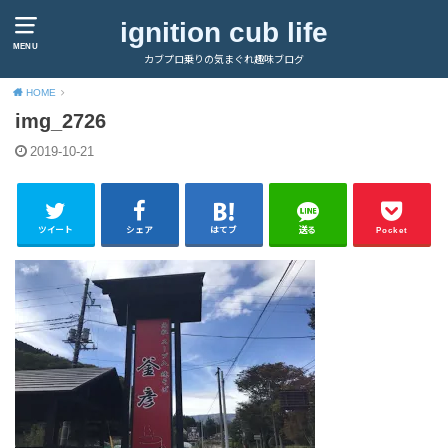
ignition cub life
MENU
カブプロ乗りの気まぐれ趣味ブログ
HOME
img_2726
2019-10-21
ツイート
シェア
はてブ
送る
Pocket