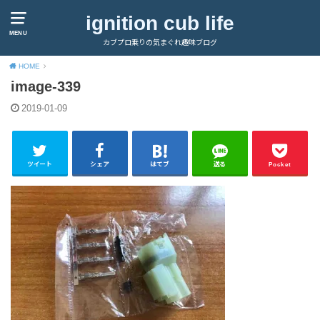
ignition cub life
MENU
カブプロ乗りの気まぐれ趣味ブログ
HOME
image-339
2019-01-09
ツイート
シェア
はてブ
送る
Pocket