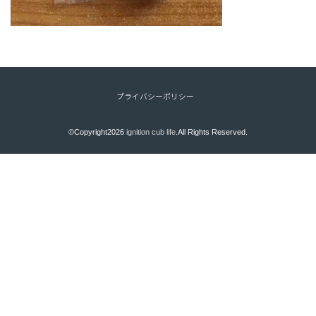
プライバシーポリシー
©Copyright2026
ignition cub life
.All Rights Reserved.