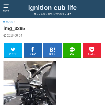
ignition cub life
MENU
カブプロ乗りの気まぐれ趣味ブログ
HOME
img_3265
2018-08-04
ツイート
シェア
はてブ
送る
Pocket