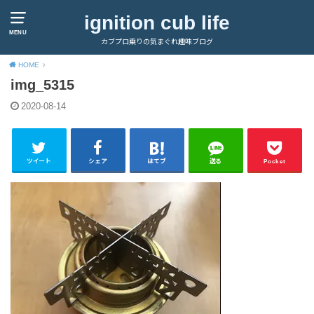
ignition cub life
MENU
カブプロ乗りの気まぐれ趣味ブログ
HOME
img_5315
2020-08-14
ツイート
シェア
はてブ
送る
Pocket