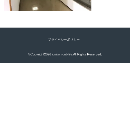
プライバシーポリシー
©Copyright2026
ignition cub life
.All Rights Reserved.