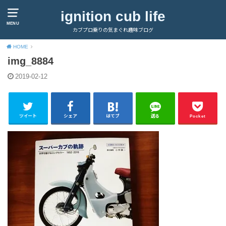
ignition cub life
MENU
カブプロ乗りの気まぐれ趣味ブログ
HOME
img_8884
2019-02-12
ツイート
シェア
はてブ
送る
Pocket