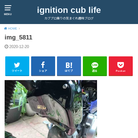
ignition cub life
MENU
カブプロ乗りの気まぐれ趣味ブログ
HOME
img_5811
2020-12-20
ツイート
シェア
はてブ
送る
Pocket