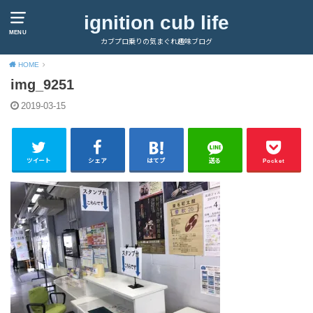
ignition cub life
MENU
カブプロ乗りの気まぐれ趣味ブログ
HOME
img_9251
2019-03-15
ツイート
シェア
はてブ
送る
Pocket