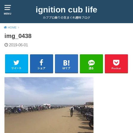
ignition cub life
MENU
カブプロ乗りの気まぐれ趣味ブログ
HOME
img_0438
2019-06-01
ツイート
シェア
はてブ
送る
Pocket