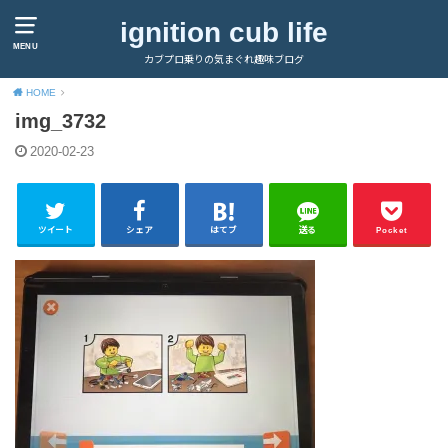
ignition cub life
MENU
カブプロ乗りの気まぐれ趣味ブログ
HOME
img_3732
2020-02-23
ツイート
シェア
はてブ
送る
Pocket