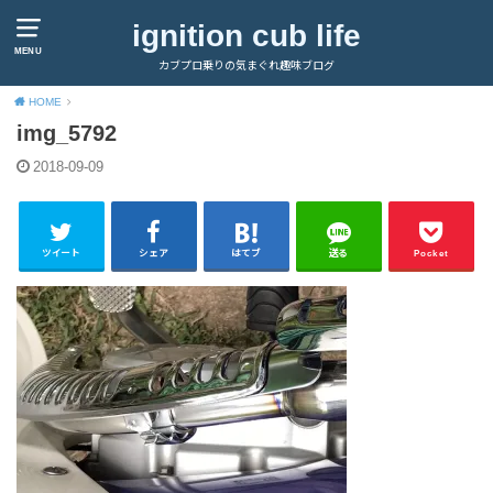
ignition cub life
MENU
カブプロ乗りの気まぐれ趣味ブログ
HOME
img_5792
2018-09-09
ツイート
シェア
はてブ
送る
Pocket