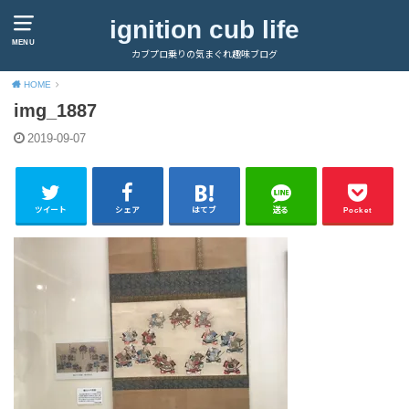
ignition cub life
MENU
カブプロ乗りの気まぐれ趣味ブログ
HOME
img_1887
2019-09-07
ツイート
シェア
はてブ
送る
Pocket