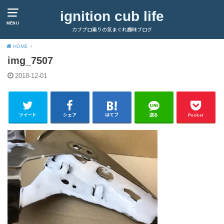
ignition cub life
MENU
カブプロ乗りの気まぐれ趣味ブログ
HOME
img_7507
2018-12-01
ツイート
シェア
はてブ
送る
Pocket