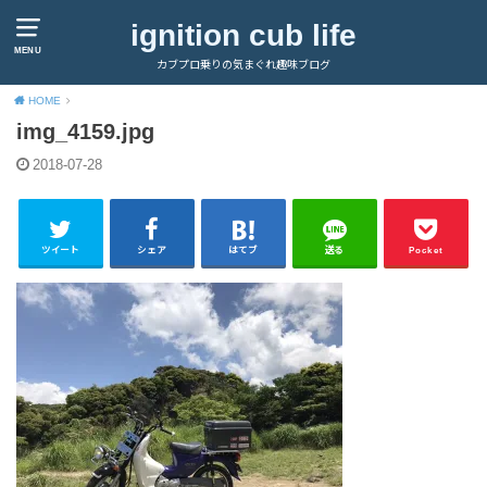
ignition cub life
MENU
カブプロ乗りの気まぐれ趣味ブログ
HOME
img_4159.jpg
2018-07-28
ツイート
シェア
はてブ
送る
Pocket