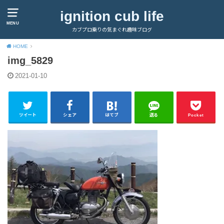
ignition cub life
MENU
カブプロ乗りの気まぐれ趣味ブログ
HOME
img_5829
2021-01-10
ツイート
シェア
はてブ
送る
Pocket