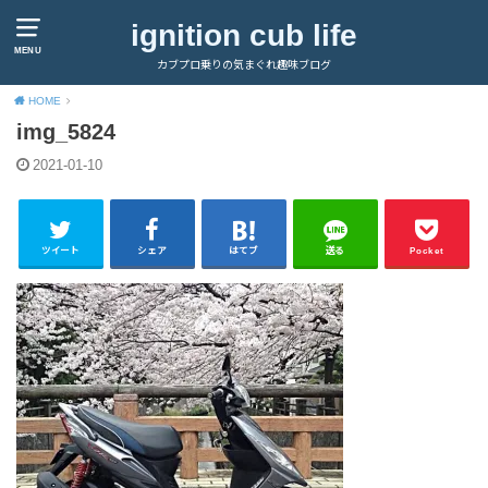
ignition cub life
MENU
カブプロ乗りの気まぐれ趣味ブログ
HOME
img_5824
2021-01-10
ツイート
シェア
はてブ
送る
Pocket