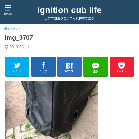
ignition cub life
MENU
カブプロ乗りの気まぐれ趣味ブログ
HOME
img_9707
2019-05-11
ツイート
シェア
はてブ
送る
Pocket