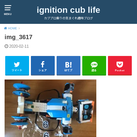
ignition cub life
MENU
カブプロ乗りの気まぐれ趣味ブログ
HOME
img_3617
2020-02-11
ツイート
シェア
はてブ
送る
Pocket