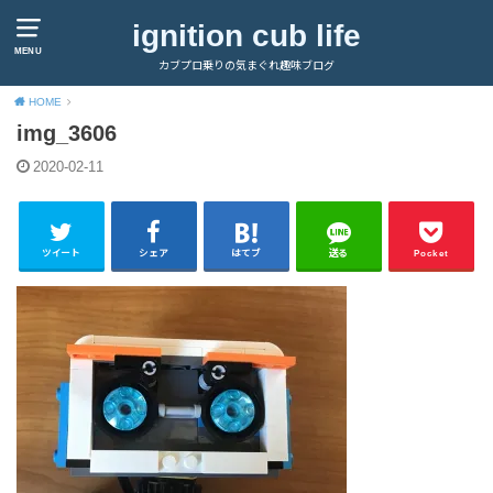
ignition cub life
MENU
カブプロ乗りの気まぐれ趣味ブログ
HOME
img_3606
2020-02-11
ツイート
シェア
はてブ
送る
Pocket