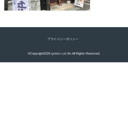
プライバシーポリシー
©Copyright2026
ignition cub life
.All Rights Reserved.