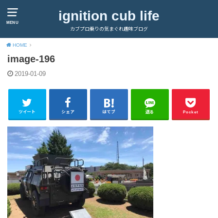
ignition cub life
MENU
カブプロ乗りの気まぐれ趣味ブログ
HOME
image-196
2019-01-09
ツイート
シェア
はてブ
送る
Pocket