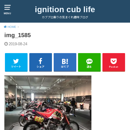
ignition cub life
MENU
カブプロ乗りの気まぐれ趣味ブログ
HOME
img_1585
2019-08-24
ツイート
シェア
はてブ
送る
Pocket