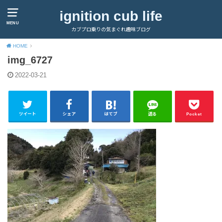
ignition cub life
MENU
カブプロ乗りの気まぐれ趣味ブログ
HOME
img_6727
2022-03-21
ツイート
シェア
はてブ
送る
Pocket