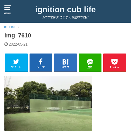
ignition cub life
MENU
カブプロ乗りの気まぐれ趣味ブログ
HOME
img_7610
2022-05-21
ツイート
シェア
はてブ
送る
Pocket