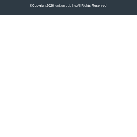
©Copyright2026
ignition cub life
.All Rights Reserved.