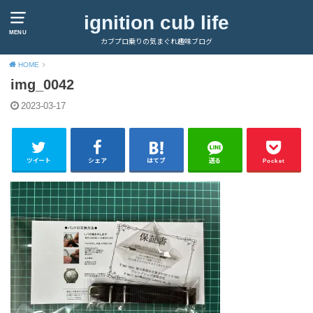
ignition cub life
MENU
カブプロ乗りの気まぐれ趣味ブログ
HOME
img_0042
2023-03-17
ツイート
シェア
はてブ
送る
Pocket