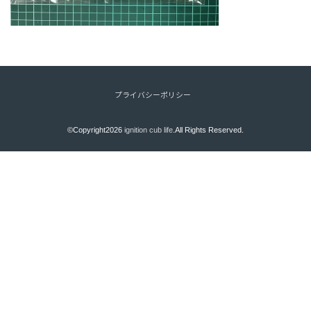
プライバシーポリシー
©Copyright2026
ignition cub life
.All Rights Reserved.