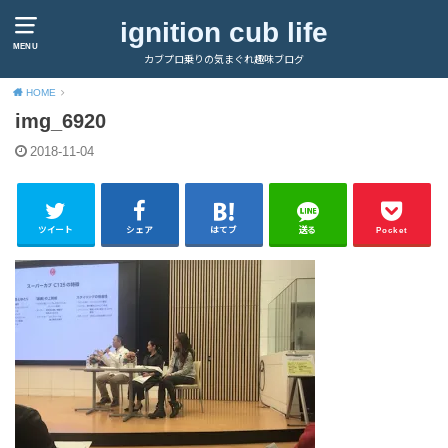
ignition cub life
MENU
カブプロ乗りの気まぐれ趣味ブログ
HOME
img_6920
2018-11-04
ツイート
シェア
はてブ
送る
Pocket