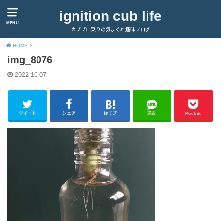
ignition cub life
MENU
カブプロ乗りの気まぐれ趣味ブログ
HOME
img_8076
2022-10-07
ツイート
シェア
はてブ
送る
Pocket