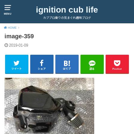
ignition cub life
MENU
カブプロ乗りの気まぐれ趣味ブログ
HOME
image-359
2019-01-09
ツイート
シェア
はてブ
送る
Pocket