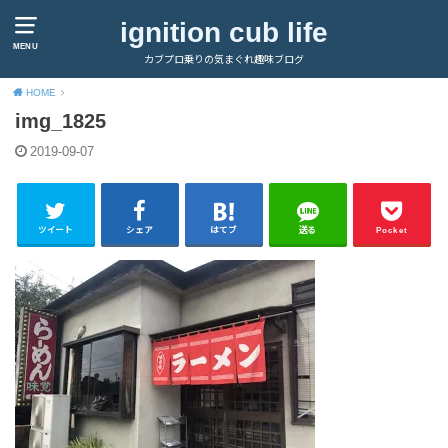
ignition cub life
MENU
カブプロ乗りの気まぐれ趣味ブログ
HOME
img_1825
2019-09-07
ツイート
シェア
はてブ
送る
Pocket