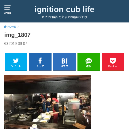
ignition cub life
MENU
カブプロ乗りの気まぐれ趣味ブログ
HOME
img_1807
2019-09-07
ツイート
シェア
はてブ
送る
Pocket