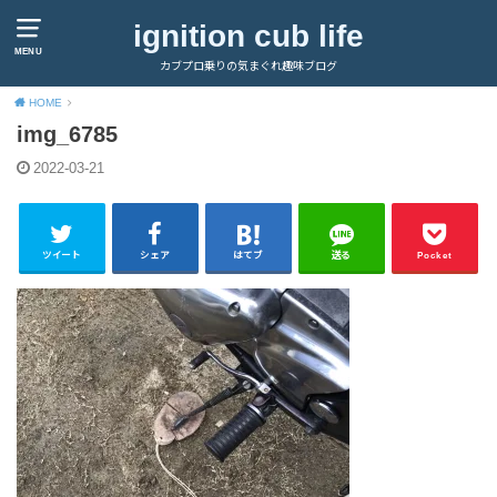
ignition cub life
MENU
カブプロ乗りの気まぐれ趣味ブログ
HOME
img_6785
2022-03-21
ツイート
シェア
はてブ
送る
Pocket