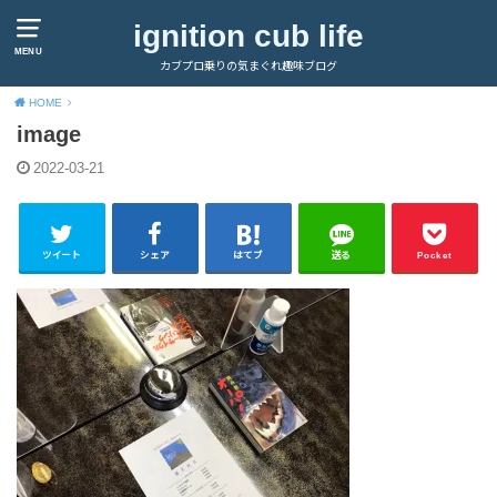
ignition cub life
MENU
カブプロ乗りの気まぐれ趣味ブログ
HOME
image
2022-03-21
ツイート
シェア
はてブ
送る
Pocket