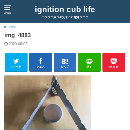
ignition cub life
MENU
カブプロ乗りの気まぐれ趣味ブログ
HOME
img_4883
2020-08-02
ツイート
シェア
はてブ
送る
Pocket