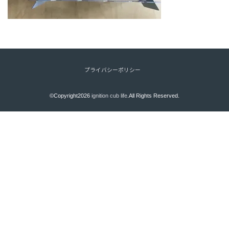
プライバシーポリシー
©Copyright2026
ignition cub life
.All Rights Reserved.