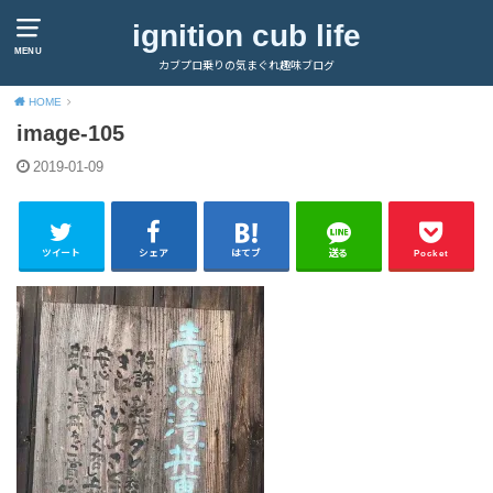
ignition cub life
MENU
カブプロ乗りの気まぐれ趣味ブログ
HOME
image-105
2019-01-09
ツイート
シェア
はてブ
送る
Pocket