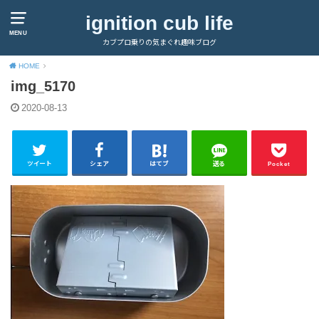
ignition cub life
MENU
カブプロ乗りの気まぐれ趣味ブログ
HOME
img_5170
2020-08-13
ツイート
シェア
はてブ
送る
Pocket