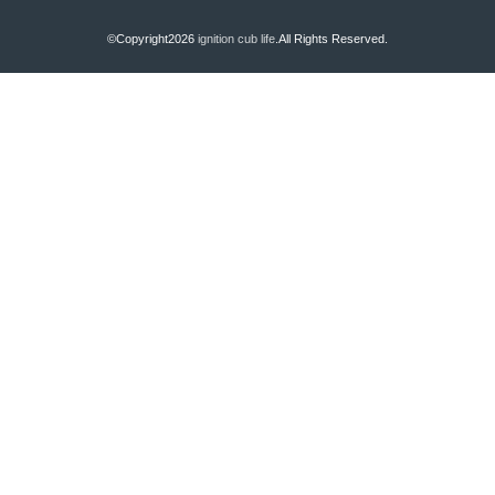
©Copyright2026
ignition cub life
.All Rights Reserved.