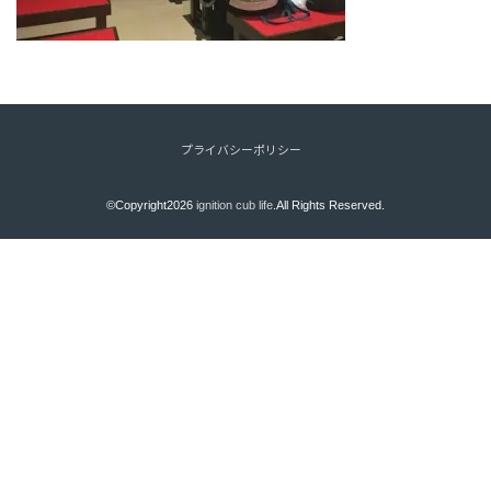
プライバシーポリシー
©Copyright2026
ignition cub life
.All Rights Reserved.