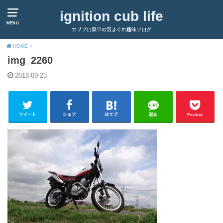
ignition cub life
MENU
カブプロ乗りの気まぐれ趣味ブログ
HOME
img_2260
2018-09-23
ツイート
シェア
はてブ
送る
Pocket