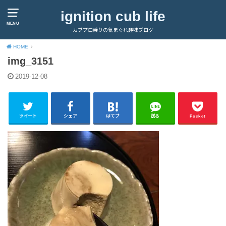
ignition cub life
MENU
カブプロ乗りの気まぐれ趣味ブログ
HOME
img_3151
2019-12-08
ツイート
シェア
はてブ
送る
Pocket