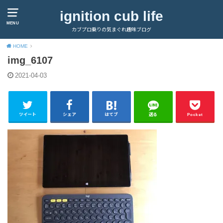
ignition cub life
MENU
カブプロ乗りの気まぐれ趣味ブログ
HOME
img_6107
2021-04-03
ツイート
シェア
はてブ
送る
Pocket