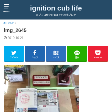
ignition cub life
MENU
カブプロ乗りの気まぐれ趣味ブログ
HOME
img_2645
2019-10-21
ツイート
シェア
はてブ
送る
Pocket