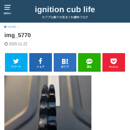
ignition cub life
MENU
カブプロ乗りの気まぐれ趣味ブログ
HOME
img_5770
2020-11-22
ツイート
シェア
はてブ
送る
Pocket