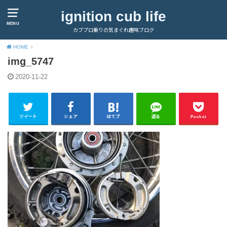
ignition cub life
MENU
カブプロ乗りの気まぐれ趣味ブログ
HOME
img_5747
2020-11-22
ツイート
シェア
はてブ
送る
Pocket