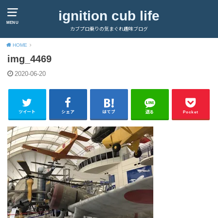
ignition cub life
MENU
カブプロ乗りの気まぐれ趣味ブログ
HOME
img_4469
2020-06-20
ツイート
シェア
はてブ
送る
Pocket